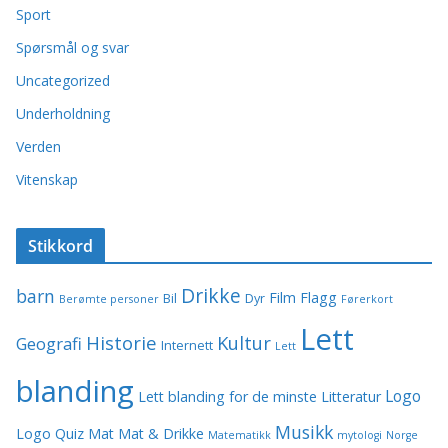
Sport
Spørsmål og svar
Uncategorized
Underholdning
Verden
Vitenskap
Stikkord
Drikke
barn
Film
Flagg
Bil
Dyr
Berømte personer
Førerkort
Lett
Historie
Kultur
Geografi
Internett
Lett
blanding
Logo
Lett blanding for de minste
Litteratur
Musikk
Logo Quiz
Mat
Mat & Drikke
Matematikk
mytologi
Norge