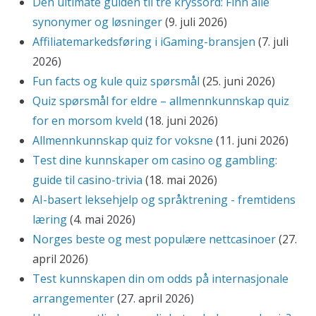
Den ultimate guiden til tre kryssord: Finn alle
synonymer og løsninger
(9. juli 2026)
Affiliatemarkedsføring i iGaming-bransjen
(7. juli
2026)
Fun facts og kule quiz spørsmål
(25. juni 2026)
Quiz spørsmål for eldre – allmennkunnskap quiz
for en morsom kveld
(18. juni 2026)
Allmennkunnskap quiz for voksne
(11. juni 2026)
Test dine kunnskaper om casino og gambling:
guide til casino-trivia
(18. mai 2026)
AI-basert leksehjelp og språktrening - fremtidens
læring
(4. mai 2026)
Norges beste og mest populære nettcasinoer
(27.
april 2026)
Test kunnskapen din om odds på internasjonale
arrangementer
(27. april 2026)