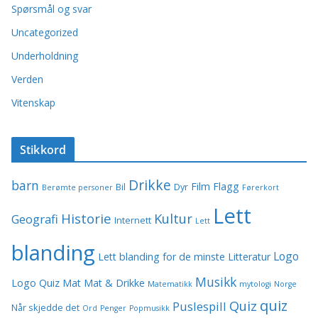
Spørsmål og svar
Uncategorized
Underholdning
Verden
Vitenskap
Stikkord
Drikke
barn
Film
Flagg
Bil
Dyr
Berømte personer
Førerkort
Lett
Historie
Kultur
Geografi
Internett
Lett
blanding
Logo
Lett blanding for de minste
Litteratur
Musikk
Logo Quiz
Mat
Mat & Drikke
Matematikk
mytologi
Norge
quiz
Quiz
Puslespill
Når skjedde det
Ord
Penger
Popmusikk