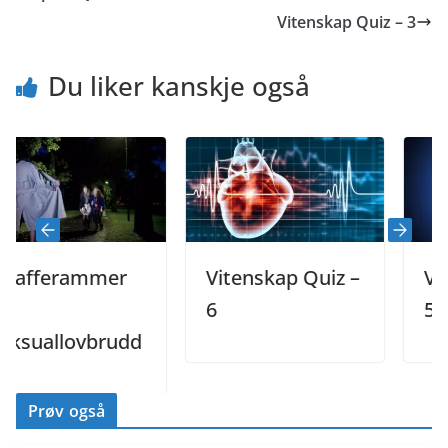
Vitenskap Quiz – 3
Du liker kanskje også
fferammer
Vitenskap Quiz –
Vitens
6
5
allovbrudd
Prøv også