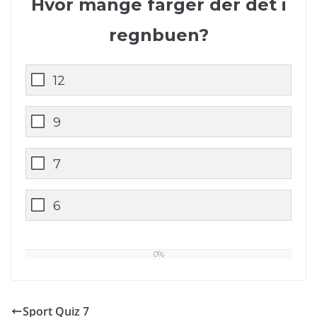
Hvor mange farger der det i
regnbuen?
12
9
7
6
0%
0
%
Sport Quiz 7