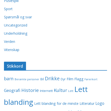
Puslespill
Sport
Spørsmål og svar
Uncategorized
Underholdning
Verden
Vitenskap
Stikkord
Drikke
barn
Film
Flagg
Bil
Dyr
Berømte personer
Førerkort
Lett
Historie
Kultur
Geografi
Internett
Lett
blanding
Logo
Lett blanding for de minste
Litteratur