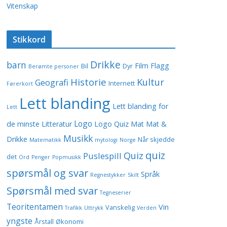
Vitenskap
Stikkord
Drikke
barn
Film
Flagg
Bil
Dyr
Berømte personer
Historie
Kultur
Geografi
Internett
Førerkort
Lett blanding
Lett blanding for
Lett
Logo
de minste
Litteratur
Logo Quiz
Mat
Mat &
Musikk
Drikke
Når skjedde
Matematikk
mytologi
Norge
quiz
Quiz
Puslespill
det
Ord
Penger
Popmusikk
spørsmål og svar
Språk
Regnestykker
Skilt
Spørsmål med svar
Tegneserier
Teoritentamen
Vin
Vanskelig
Trafikk
Uttrykk
Verden
yngste
Årstall
Økonomi