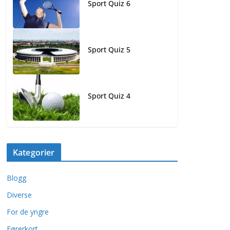
Sport Quiz 6
Sport Quiz 5
Sport Quiz 4
Kategorier
Blogg
Diverse
For de yngre
Førerkort