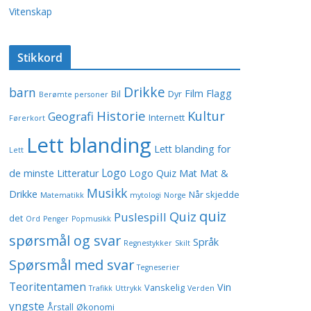
Vitenskap
Stikkord
Drikke
barn
Film
Flagg
Bil
Dyr
Berømte personer
Historie
Kultur
Geografi
Internett
Førerkort
Lett blanding
Lett blanding for
Lett
Logo
de minste
Litteratur
Logo Quiz
Mat
Mat &
Musikk
Drikke
Når skjedde
Matematikk
mytologi
Norge
quiz
Quiz
Puslespill
det
Ord
Penger
Popmusikk
spørsmål og svar
Språk
Regnestykker
Skilt
Spørsmål med svar
Tegneserier
Teoritentamen
Vin
Vanskelig
Trafikk
Uttrykk
Verden
yngste
Årstall
Økonomi