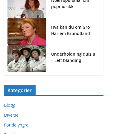
Noen spørsmål om
popmusikk
Hva kan du om Gro
Harlem Brundtland
Underholdning quiz 8
– Lett blanding
Kategorier
Blogg
Diverse
For de yngre