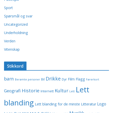
Sport
Spørsmål og svar
Uncategorized
Underholdning
Verden
Vitenskap
Stikkord
Drikke
barn
Film
Flagg
Bil
Dyr
Berømte personer
Førerkort
Lett
Historie
Kultur
Geografi
Internett
Lett
blanding
Logo
Lett blanding for de minste
Litteratur
Musikk