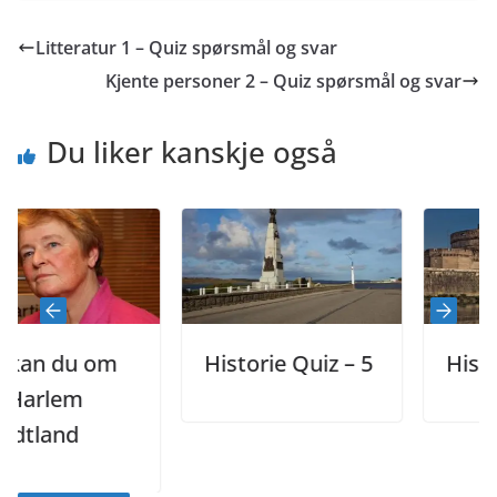
Litteratur 1 – Quiz spørsmål og svar
Kjente personer 2 – Quiz spørsmål og svar
Du liker kanskje også
 du om
Historie Quiz – 5
Historie Q
lem
and