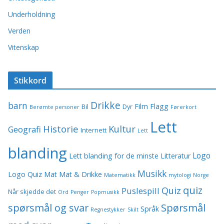
Underholdning
Verden
Vitenskap
Stikkord
Drikke
barn
Film
Flagg
Bil
Dyr
Berømte personer
Førerkort
Lett
Historie
Kultur
Geografi
Internett
Lett
blanding
Logo
Lett blanding for de minste
Litteratur
Musikk
Logo Quiz
Mat
Mat & Drikke
Matematikk
mytologi
Norge
quiz
Quiz
Puslespill
Når skjedde det
Ord
Penger
Popmusikk
spørsmål og svar
Spørsmål
Språk
Regnestykker
Skilt