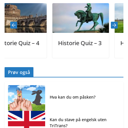
e Quiz – 4
Historie Quiz – 3
Historie
Prøv også
Hva kan du om påsken?
Kan du stave på engelsk uten
TriTrans?