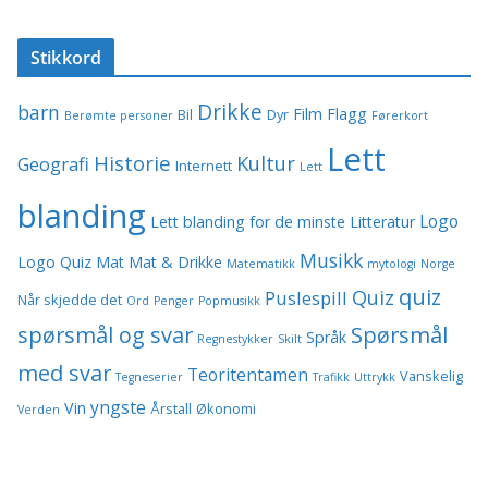
Stikkord
Drikke
barn
Film
Flagg
Bil
Dyr
Berømte personer
Førerkort
Lett
Historie
Kultur
Geografi
Internett
Lett
blanding
Logo
Lett blanding for de minste
Litteratur
Musikk
Logo Quiz
Mat
Mat & Drikke
Matematikk
mytologi
Norge
quiz
Quiz
Puslespill
Når skjedde det
Ord
Penger
Popmusikk
spørsmål og svar
Spørsmål
Språk
Regnestykker
Skilt
med svar
Teoritentamen
Vanskelig
Tegneserier
Trafikk
Uttrykk
yngste
Vin
Årstall
Økonomi
Verden