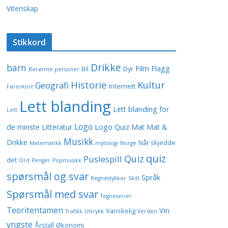
Vitenskap
Stikkord
Drikke
barn
Film
Flagg
Bil
Dyr
Berømte personer
Historie
Kultur
Geografi
Internett
Førerkort
Lett blanding
Lett blanding for
Lett
Logo
de minste
Litteratur
Logo Quiz
Mat
Mat &
Musikk
Drikke
Når skjedde
Matematikk
mytologi
Norge
quiz
Quiz
Puslespill
det
Ord
Penger
Popmusikk
Hva kan du om Donald Duck
spørsmål og svar
Språk
Regnestykker
Skilt
juniorer
Spørsmål med svar
Tegneserier
Teoritentamen
Vin
Vanskelig
Trafikk
Uttrykk
Verden
yngste
Årstall
Økonomi