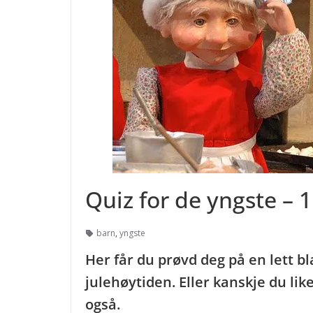
Quiz for de yngste – 1
barn
,
yngste
Her får du prøvd deg på en lett 
julehøytiden. Eller kanskje du lik
også.