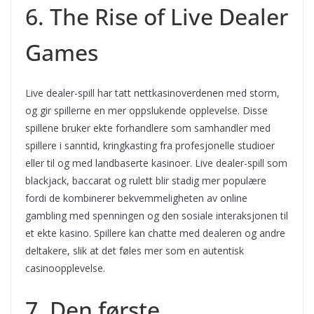
6. The Rise of Live Dealer
Games
Live dealer-spill har tatt nettkasinoverdenen med storm,
og gir spillerne en mer oppslukende opplevelse. Disse
spillene bruker ekte forhandlere som samhandler med
spillere i sanntid, kringkasting fra profesjonelle studioer
eller til og med landbaserte kasinoer. Live dealer-spill som
blackjack, baccarat og rulett blir stadig mer populære
fordi de kombinerer bekvemmeligheten av online
gambling med spenningen og den sosiale interaksjonen til
et ekte kasino. Spillere kan chatte med dealeren og andre
deltakere, slik at det føles mer som en autentisk
casinoopplevelse.
7. Den første