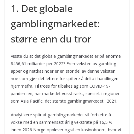
1. Det globale
gamblingmarkedet:
større enn du tror
Visste du at det globale gamblingmarkedet er på enorme
$456,61 milliarder per 2022? Fremveksten av gambling-
apper og nettkasinoer er en stor del av denne veksten,
noe som gjør det lettere for spillere å delta i handlingen
hjemmefra. Til tross for tilbakeslag som COVID-19-
pandemien, har markedet vokst raskt, spesielt i regioner
som Asia Pacific, det største gamblingmarkedet i 2021.
Analytikere spår at gamblingmarkedet vil fortsette å
vokse med en sammensatt årlig vekstrate på 16,5 %
innen 2026 Norge opplever også en kasinoboom, hvor vi