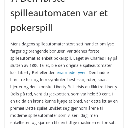
spilleautomaten var et
pokerspill
Mens dagens spilleautomater stort sett handler om lyse
farger og prangende bonuser, var tidenes første
spilleautomat et enkelt pokerspill. Laget av Charles Fey på
slutten av 1800-tallet, ble den originale spilleautomaten
kalt Liberty Bell eller den
enarmede tyven
. Den hadde
bare tre hjul og fem symboler: hestesko, ruter, spar,
hjerter og den ikoniske Liberty Bell. Hvis du fikk tre Liberty
Bells på rad, vant du jackpotten, som var hele 50 cent. I
en tid da en krone kunne kjøpe et brød, var dette litt av en
premie! Dette spillet utviklet seg gjennom årene til
moderne spilleautomater som vi ser i dag, men
enkelheten og sjarmen til den tidlige maskinen er fortsatt