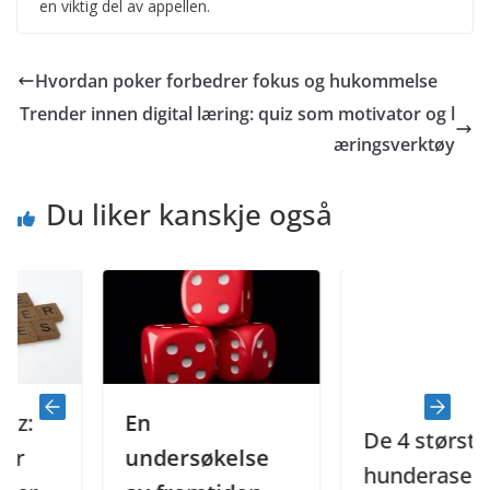
en viktig del av appellen.
Hvordan poker forbedrer fokus og hukommelse
Trender innen digital læring: quiz som motivator og l
æringsverktøy
Du liker kanskje også
En
De 4 største
undersøkelse
hunderasene