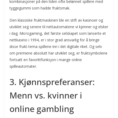
kombinasjoner på den tiden ofte belønnet spillere med
tyggegummi som hadde fruktsmak.
Den klassiske fruktmaskinen ble en stift av kasinoer og
utviklet seg senere til nettautomatene vi kjenner og elsker
i dag. Microgaming, det første selskapet som lanserte et
nettkasino i 1994, er i stor grad ansvarlig for å bringe
disse frukt-tema-spillene inn i det digitale riket. Og selv
om premiene absolutt har utviklet seg, er fruktsymbolene
fortsatt en favorittfunksjon i mange online
spilleautomater.
3. Kjønnspreferanser:
Menn vs. kvinner i
online gambling