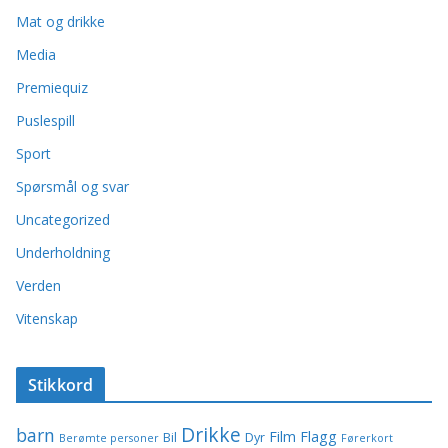
Mat og drikke
Media
Premiequiz
Puslespill
Sport
Spørsmål og svar
Uncategorized
Underholdning
Verden
Vitenskap
Stikkord
Drikke
barn
Film
Flagg
Bil
Dyr
Berømte personer
Førerkort