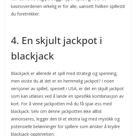
kasinoverdenen virkelig er for alle, uansett hvilken spillestil
du foretrekker.
4. En skjult jackpot i
blackjack
Blackjack er allerede et spill med strategi og spenning,
men visste du at det er en hemmelig jackpot? I noen
versjoner av spillet, spesielt i USA, er det en skjult jackpot
som kan utløses ved å lande en spesifikk kombinasjon av
kort. For å vinne jackpotten må du få spar-ess med
blackjack. Selv om denne jackpotten ikke alltid
annonseres, legger den til et ekstra lag med mystikk og
potensielle belønninger for spillere som ønsker å krydre
blackjack-opplevelsen.