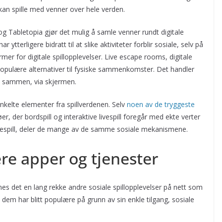
 kan spille med venner over hele verden.
Tabletopia gjør det mulig å samle venner rundt digitale
tterligere bidratt til at slike aktiviteter forblir sosiale, selv på
rmer for digitale spillopplevelser. Live escape rooms, digitale
 populære alternativer til fysiske sammenkomster. Det handler
r, sammen, via skjermen.
enkelte elementer fra spillverdenen. Selv
noen av de tryggeste
jøer, der bordspill og interaktive livespill foregår med ekte verter
iliespill, deler de mange av de samme sosiale mekanismene.
e apper og tjenester
s det en lang rekke andre sosiale spillopplevelser på nett som
v dem har blitt populære på grunn av sin enkle tilgang, sosiale