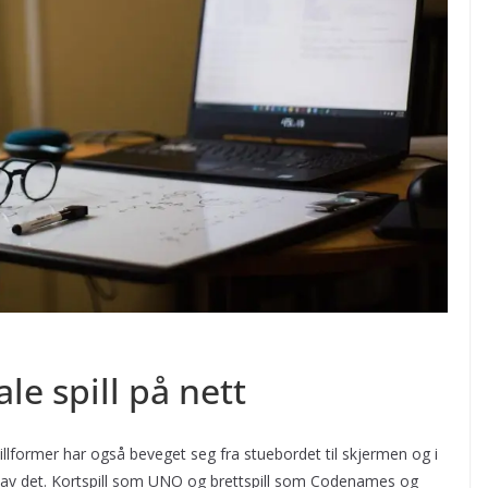
le spill på nett
illformer har også beveget seg fra stuebordet til skjermen og i
e av det. Kortspill som UNO og brettspill som Codenames og