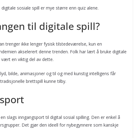
igitale sosiale spill er mye større enn quiz alene.
en til digitale spill?
Man trenger ikke lenger fysisk tilstedeværelse, kun en
ndemien akselerert denne trenden. Folk har lært å bruke digitale
 vært en viktig del av dette.
d, bilde, animasjoner og til og med kunstig intelligens får
adisjonelle brettspill kunne tilby.
sport
en slags inngangsport til digital sosial spilling. Den er enkel å
aldersgrupper. Det gjør den ideell for nybegynnere som kanskje