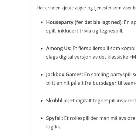
Her er noen kjente apper og tjenester som viser bre
Houseparty (før det ble lagt ned):
En ap
spill, inkludert trivia og tegnespill.
Among Us:
Et flerspillerspill som komb
slags digital versjon av det klassiske «Ma
Jackbox Games:
En samling partyspill s
blitt en hit på alt fra bursdager til team
Skribbl.io:
Et digitalt tegnespill inspirert
Spyfall:
Et rollespill der man må avslør
logikk.