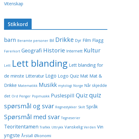
Vitenskap
Stikkord
Drikke
barn
Film
Flagg
Bil
Dyr
Berømte personer
Historie
Kultur
Geografi
Internett
Førerkort
Lett blanding
Lett blanding for
Lett
Logo
de minste
Litteratur
Logo Quiz
Mat
Mat &
Musikk
Drikke
Når skjedde
Matematikk
mytologi
Norge
quiz
Quiz
Puslespill
det
Ord
Penger
Popmusikk
spørsmål og svar
Språk
Regnestykker
Skilt
Spørsmål med svar
Tegneserier
Teoritentamen
Vin
Vanskelig
Trafikk
Uttrykk
Verden
yngste
Årstall
Økonomi