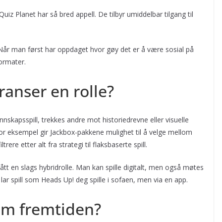
uiz Planet har så bred appell. De tilbyr umiddelbar tilgang til
Når man først har oppdaget hvor gøy det er å være sosial på
formater.
ranser en rolle?
nskapsspill, trekkes andre mot historiedrevne eller visuelle
For eksempel gir Jackbox-pakkene mulighet til å velge mellom
ere etter alt fra strategi til flaksbaserte spill.
ått en slags hybridrolle. Man kan spille digitalt, men også møtes
ar spill som Heads Up! deg spille i sofaen, men via en app.
 om fremtiden?