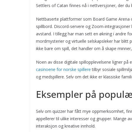
Settlers of Catan finnes nå i nettversjoner, der du
Nettbaserte plattformer som Board Game Arena og 
spillbord. Discord-servere og Zoom-integrasjoner har y
avstand. I tillegg har man sett en økning i andre fo
mordmysterier og virtuelle selskapsleker har blitt
ikke bare om spill, det handler om å skape minne
Noen av disse digitale spillopplevelsene ligner på 
casinoene for norske spillere
tilbyr sosiale spillmil
og medspillere. Selv om det ikke er klassiske fam
Eksempler på populær
Selv om quizzer har fått mye oppmerksomhet, finne
appellerer til ulike interesser og grupper. Mange a
interaksjon og kreative innhold.