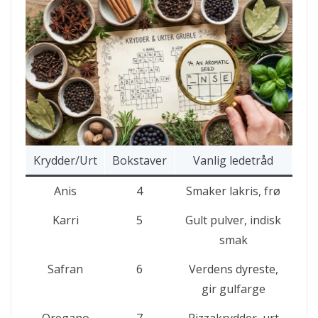
Krydder/Urt
Bokstaver
Vanlig ledetråd
Anis
4
Smaker lakris, frø
Karri
5
Gult pulver, indisk
smak
Safran
6
Verdens dyreste,
gir gulfarge