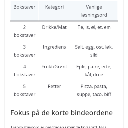
Bokstaver
Kategori
Vanlige
løsningsord
2
Drikke/Mat
Te, is, øl, et, em
bokstaver
3
Ingrediens
Salt, egg, ost, løk,
bokstaver
sild
4
Frukt/Grønt
Eple, pære, erte,
bokstaver
kål, drue
5
Retter
Pizza, pasta,
bokstaver
suppe, taco, biff
Fokus på de korte bindeordene
Trebokstavsord er ryggraden i mange kryssord. Hvis