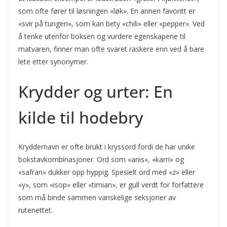
som ofte fører til løsningen «løk». En annen favoritt er
«svir på tungen», som kan bety «chili» eller «pepper». Ved
å tenke utenfor boksen og vurdere egenskapene til
matvaren, finner man ofte svaret raskere enn ved å bare
lete etter synonymer.
Krydder og urter: En
kilde til hodebry
Kryddernavn er ofte brukt i kryssord fordi de har unike
bokstavkombinasjoner. Ord som «anis», «karri» og
«safran» dukker opp hyppig. Spesielt ord med «z» eller
«y», som «isop» eller «timian», er gull verdt for forfattere
som må binde sammen vanskelige seksjoner av
rutenettet.