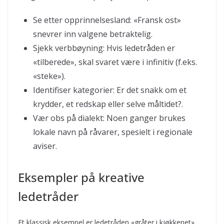
Se etter opprinnelsesland: «Fransk ost»
snevrer inn valgene betraktelig.
Sjekk verbbøyning: Hvis ledetråden er
«tilberede», skal svaret være i infinitiv (f.eks.
«steke»).
Identifiser kategorier: Er det snakk om et
krydder, et redskap eller selve måltidet?.
Vær obs på dialekt: Noen ganger brukes
lokale navn på råvarer, spesielt i regionale
aviser.
Eksempler på kreative
ledetråder
Et klassisk eksempel er ledetråden «gråter i kjøkkenet»,