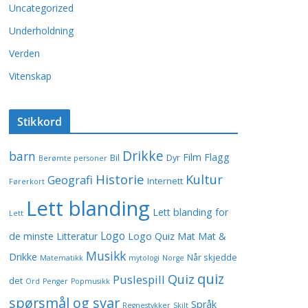
Uncategorized
Underholdning
Verden
Vitenskap
Stikkord
Drikke
barn
Film
Flagg
Bil
Dyr
Berømte personer
Historie
Kultur
Geografi
Internett
Førerkort
Lett blanding
Lett blanding for
Lett
Logo
de minste
Litteratur
Logo Quiz
Mat
Mat &
Musikk
Drikke
Når skjedde
Matematikk
mytologi
Norge
quiz
Quiz
Puslespill
det
Ord
Penger
Popmusikk
spørsmål og svar
Språk
Regnestykker
Skilt