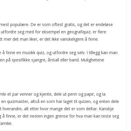
r mest populære. De er som oftest gratis, og det er endeløse
utfordre seg med for eksempel en geografiquiz, er flere
tt mer det man liker, er det ikke vanskeligere å finne.
 finne en musikk quiz, og utfordre seg selv. I tillegg kan man
n på spesifikke sjangre, årstall eller band. Mulighetene
amle et par venner og kjente, dele ut penn og papir, og la
en quizmaster, altså en som har laget til quizen, og enten dele
t hverandre, alt etter hvor mange det er som deltar. Kanskje
og å finne, er det nesten ingen grense for hva man kan teste seg
amilie.