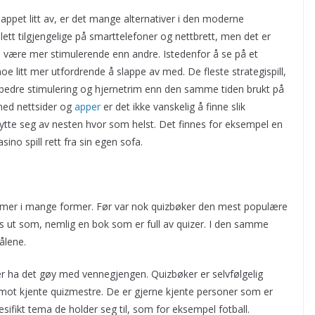
 slappet litt av, er det mange alternativer i den moderne
er lett tilgjengelige på smarttelefoner og nettbrett, men det er
an være mer stimulerende enn andre. Istedenfor å se på et
e litt mer utfordrende å slappe av med. De fleste strategispill,
n bedre stimulering og hjernetrim enn den samme tiden brukt på
med nettsider og
apper
er det ikke vanskelig å finne slik
nytte seg av nesten hvor som helst. Det finnes for eksempel en
sino spill rett fra sin egen sofa.
mer i mange former. Før var nok quizbøker den mest populære
es ut som, nemlig en bok som er full av quizer. I den samme
ålene.
r ha det gøy med vennegjengen. Quizbøker er selvfølgelig
 mot kjente quizmestre. De er gjerne kjente personer som er
esifikt tema de holder seg til, som for eksempel fotball.