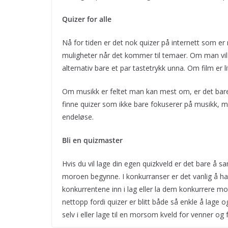
Quizer for alle
Nå for tiden er det nok quizer på internett som e
muligheter når det kommer til temaer. Om man vil 
alternativ bare et par tastetrykk unna. Om film er li
Om musikk er feltet man kan mest om, er det bare å
finne quizer som ikke bare fokuserer på musikk, me
endeløse.
Bli en quizmaster
Hvis du vil lage din egen quizkveld er det bare å s
moroen begynne. I konkurranser er det vanlig å ha 
konkurrentene inn i lag eller la dem konkurrere mo
nettopp fordi quizer er blitt både så enkle å lage 
selv i eller lage til en morsom kveld for venner og f