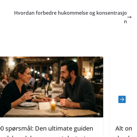
Hvordan forbedre hukommelse og konsentrasjo
n
e guiden
Alt om Svampebob Firkant: En