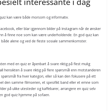
sielt interessante i dag
od quiz kan være både morsom og informativ.
acebook, eller blar igjennom bilder på Instagram når de ønsker
 enn å finne noe som kan være underholdende. En god quiz kan
s både alene og ved de fleste sosiale sammenkomster.
ten med en quiz er åpenbart å svare riktig på flest mulig
fall hensikten å svare riktig på flere spørsmål enn motstanderen
spørsmål fra hver kategori, eller så kan den fokusere på ett
l den samme filmserien, et spesifikt band eller et emne som
elder på ulike utesteder og kaffebarer, arrangere en quiz selv
 en god quiz hjemme på sofaen.