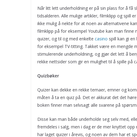
Når litt lett underholdning er på sin plass for å få
tidsalderen. Alle mulige artikler, filmklipp og spill 
ikke mulig å nekte for at noen av alternativene k
filmklipp på for eksempel Youtube kan man finne no
quizer, og til og med enkelte
casino
spill kan gi e
for eksempel TV-titting. Takket være en mengde 
stimulerende underholdning, og gjør det lett å be
rekke nettsider som gir en mulighet til å spille på ca
Quizbøker
Quizer kan dekke en rekke temaer, emner og kom
måten å ta en quiz på. Det er akkurat det det hør
boken finner man selvsagt alle svarene på spørsm
Disse kan man både underholde seg selv med, elle
fremdeles i salg, men i dag er de mer knyttet opp
har laget quizer i årevis, og noen av dem har et sp