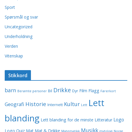
Sport
Spørsmål og svar
Uncategorized
Underholdning
Verden
Vitenskap
Stikkord
Drikke
barn
Film
Flagg
Bil
Dyr
Berømte personer
Førerkort
Lett
Historie
Kultur
Geografi
Internett
Lett
blanding
Logo
Lett blanding for de minste
Litteratur
Musikk
Logo Quiz
Mat
Mat & Drikke
Matematikk
mytologi
Norge