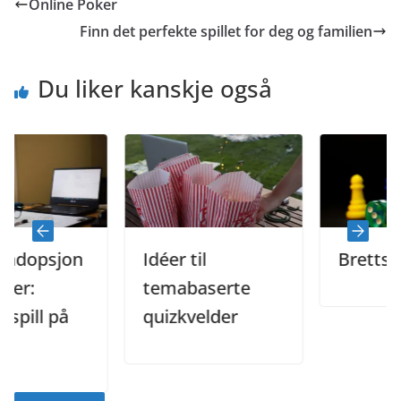
Online Poker
Finn det perfekte spillet for deg og familien
Du liker kanskje også
opsjon
Idéer til
Brettspill
temabaserte
l på
quizkvelder