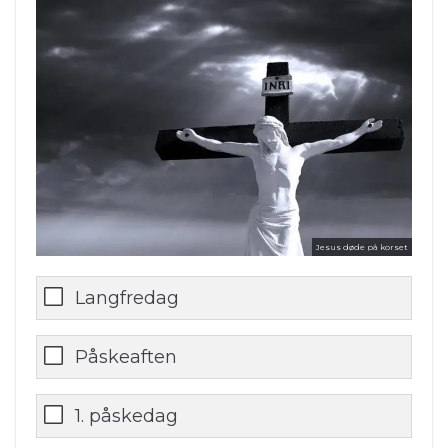
Jesus døde på korset
Langfredag
Påskeaften
1. påskedag