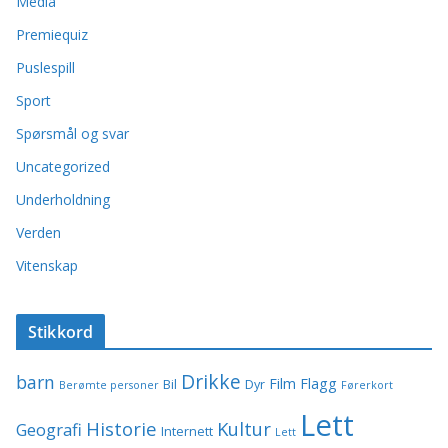
Media
Premiequiz
Puslespill
Sport
Spørsmål og svar
Uncategorized
Underholdning
Verden
Vitenskap
Stikkord
Drikke
barn
Film
Flagg
Bil
Dyr
Berømte personer
Førerkort
Lett
Historie
Kultur
Geografi
Internett
Lett