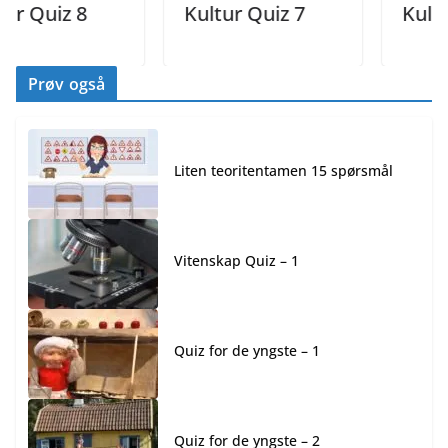
iz 8
Kultur Quiz 7
Kultur Qui
Prøv også
Liten teoritentamen 15 spørsmål
Vitenskap Quiz – 1
Quiz for de yngste – 1
Quiz for de yngste – 2