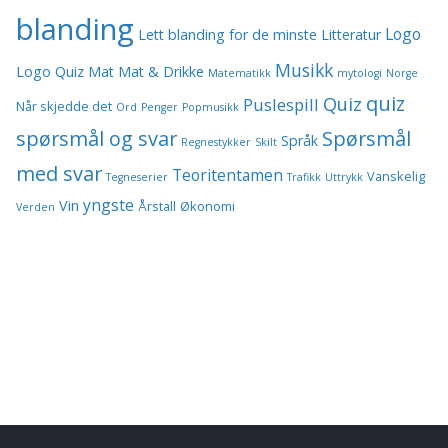
blanding
Logo
Lett blanding for de minste
Litteratur
Musikk
Logo Quiz
Mat
Mat & Drikke
Matematikk
mytologi
Norge
quiz
Quiz
Puslespill
Når skjedde det
Ord
Penger
Popmusikk
spørsmål og svar
Spørsmål
Språk
Regnestykker
Skilt
med svar
Teoritentamen
Vanskelig
Tegneserier
Trafikk
Uttrykk
yngste
Vin
Årstall
Økonomi
Verden