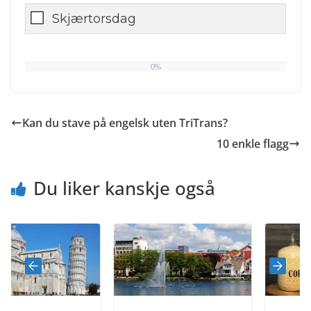
Skjærtorsdag
0%
0
%
Kan du stave på engelsk uten TriTrans?
10 enkle flagg
Du liker kanskje også