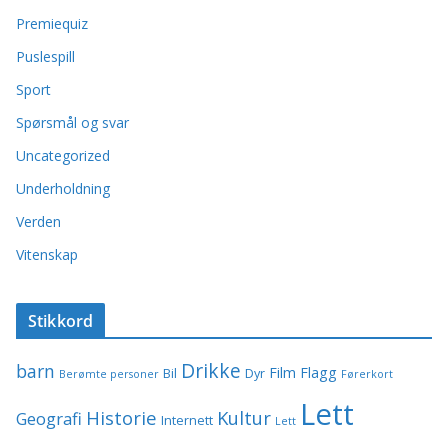
Premiequiz
Puslespill
Sport
Spørsmål og svar
Uncategorized
Underholdning
Verden
Vitenskap
Stikkord
Drikke
barn
Film
Flagg
Bil
Dyr
Berømte personer
Førerkort
Lett
Historie
Kultur
Geografi
Internett
Lett