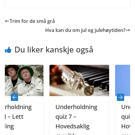
0
%
Trim for de små grå
Hva kan du om jul og julehøytiden?
Du liker kanskje også
ldning
Underholdning
Underhol
Lett
quiz 7 –
quiz 6 –
Hovedsaklig
Hovedsakl