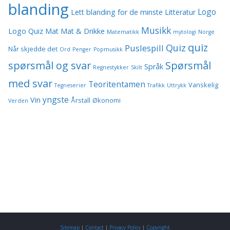
blanding
Logo
Lett blanding for de minste
Litteratur
Musikk
Logo Quiz
Mat
Mat & Drikke
Matematikk
mytologi
Norge
quiz
Quiz
Puslespill
Når skjedde det
Ord
Penger
Popmusikk
spørsmål og svar
Spørsmål
Språk
Regnestykker
Skilt
med svar
Teoritentamen
Vanskelig
Tegneserier
Trafikk
Uttrykk
yngste
Vin
Årstall
Økonomi
Verden
Sitemap
|
Contact
|
Privacy Policy
|
Copyright