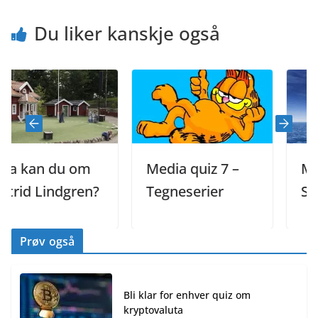
Du liker kanskje også
an du om
Media quiz 7 –
Media q
 Lindgren?
Tegneserier
Språk
Prøv også
Bli klar for enhver quiz om
kryptovaluta