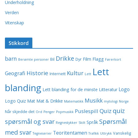
Underholdning
Verden
Vitenskap
Stikkord
Drikke
barn
Film
Flagg
Bil
Dyr
Berømte personer
Førerkort
Lett
Historie
Kultur
Geografi
Internett
Lett
blanding
Logo
Lett blanding for de minste
Litteratur
Musikk
Logo Quiz
Mat
Mat & Drikke
Matematikk
mytologi
Norge
quiz
Quiz
Puslespill
Når skjedde det
Ord
Penger
Popmusikk
spørsmål og svar
Spørsmål
Språk
Regnestykker
Skilt
med svar
Teoritentamen
Vanskelig
Tegneserier
Trafikk
Uttrykk