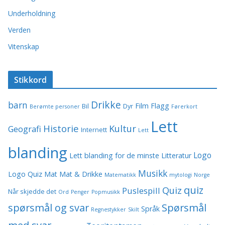
Underholdning
Verden
Vitenskap
Stikkord
Drikke
barn
Film
Flagg
Bil
Dyr
Berømte personer
Førerkort
Lett
Historie
Kultur
Geografi
Internett
Lett
blanding
Logo
Lett blanding for de minste
Litteratur
Musikk
Logo Quiz
Mat
Mat & Drikke
Matematikk
mytologi
Norge
quiz
Quiz
Puslespill
Når skjedde det
Ord
Penger
Popmusikk
spørsmål og svar
Spørsmål
Språk
Regnestykker
Skilt