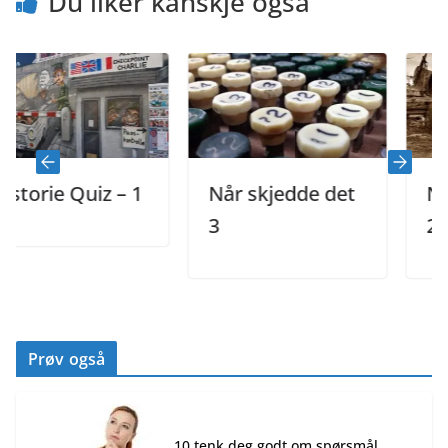
Du liker kanskje også
ie Quiz – 1
Når skjedde det
Når skj
3
2
Prøv også
10 tenk deg godt om spørsmål