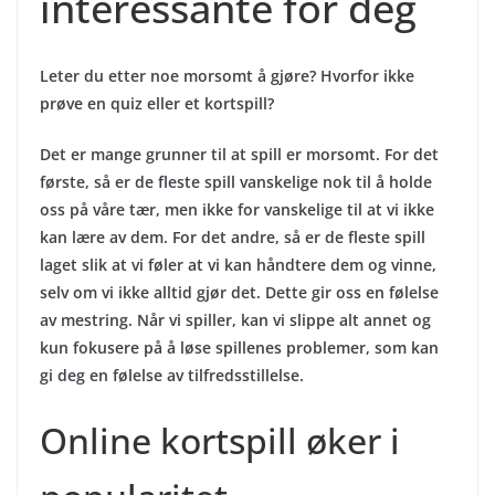
interessante for deg
Leter du etter noe morsomt å gjøre? Hvorfor ikke
prøve en quiz eller et kortspill?
Det er mange grunner til at spill er morsomt. For det
første, så er de fleste spill vanskelige nok til å holde
oss på våre tær, men ikke for vanskelige til at vi ikke
kan lære av dem. For det andre, så er de fleste spill
laget slik at vi føler at vi kan håndtere dem og vinne,
selv om vi ikke alltid gjør det. Dette gir oss en følelse
av mestring. Når vi spiller, kan vi slippe alt annet og
kun fokusere på å løse spillenes problemer, som kan
gi deg en følelse av tilfredsstillelse.
Online kortspill øker i