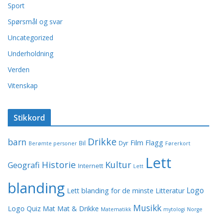
Sport
Spørsmål og svar
Uncategorized
Underholdning
Verden
Vitenskap
Stikkord
Drikke
barn
Film
Flagg
Bil
Dyr
Berømte personer
Førerkort
Lett
Historie
Kultur
Geografi
Internett
Lett
blanding
Logo
Lett blanding for de minste
Litteratur
Musikk
Logo Quiz
Mat
Mat & Drikke
Matematikk
mytologi
Norge