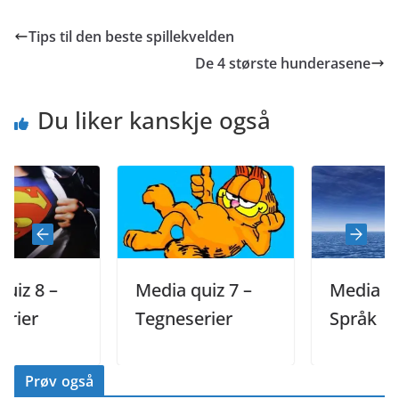
Tips til den beste spillekvelden
De 4 største hunderasene
Du liker kanskje også
 –
Media quiz 7 –
Media quiz 6 –
Tegneserier
Språk
Prøv også