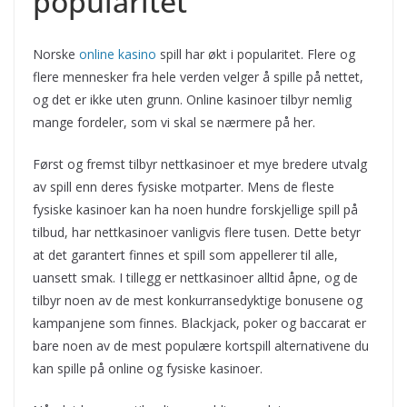
popularitet
Norske
online kasino
spill har økt i popularitet. Flere og
flere mennesker fra hele verden velger å spille på nettet,
og det er ikke uten grunn. Online kasinoer tilbyr nemlig
mange fordeler, som vi skal se nærmere på her.
Først og fremst tilbyr nettkasinoer et mye bredere utvalg
av spill enn deres fysiske motparter. Mens de fleste
fysiske kasinoer kan ha noen hundre forskjellige spill på
tilbud, har nettkasinoer vanligvis flere tusen. Dette betyr
at det garantert finnes et spill som appellerer til alle,
uansett smak. I tillegg er nettkasinoer alltid åpne, og de
tilbyr noen av de mest konkurransedyktige bonusene og
kampanjene som finnes. Blackjack, poker og baccarat er
bare noen av de mest populære kortspill alternativene du
kan spille på online og fysiske kasinoer.