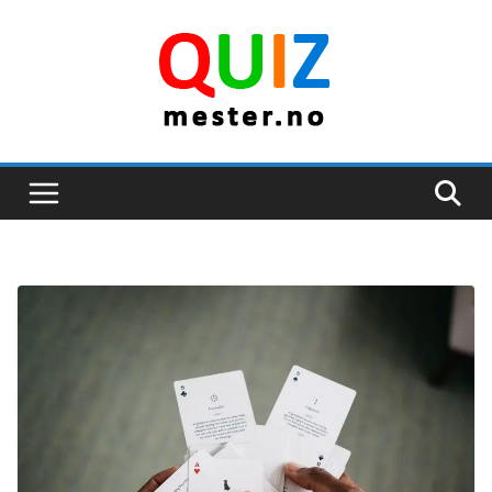
Skip
to
content