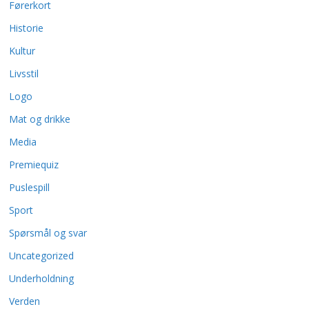
Førerkort
Historie
Kultur
sport del 1
10 tenk deg godt om 
Livsstil
Logo
Mat og drikke
Media
Premiequiz
Puslespill
Sport
Spørsmål og svar
Uncategorized
Underholdning
Verden