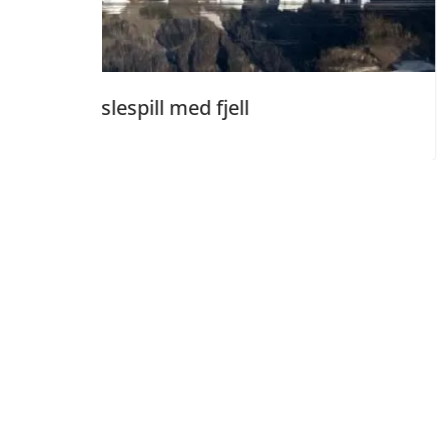
pill med fjell
Puslespill 