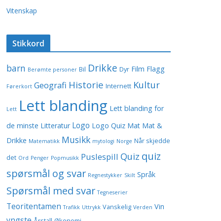
Vitenskap
Stikkord
Drikke
barn
Film
Flagg
Bil
Dyr
Berømte personer
Historie
Kultur
Geografi
Internett
Førerkort
Lett blanding
Lett blanding for
Lett
Logo
de minste
Litteratur
Logo Quiz
Mat
Mat &
Musikk
Drikke
Når skjedde
Matematikk
mytologi
Norge
quiz
Quiz
Puslespill
det
Ord
Penger
Popmusikk
spørsmål og svar
Språk
Regnestykker
Skilt
Spørsmål med svar
Tegneserier
Teoritentamen
Vin
Vanskelig
Trafikk
Uttrykk
Verden
yngste
Årstall
Økonomi