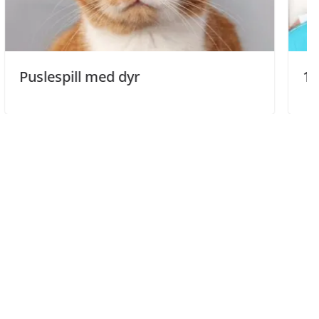
med dyr
10 spørsmål om 