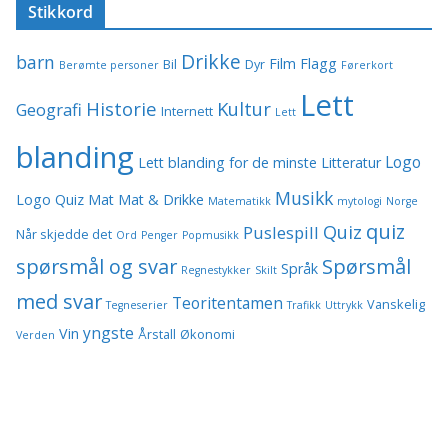
Stikkord
Drikke
barn
Film
Flagg
Bil
Dyr
Berømte personer
Førerkort
Lett
Historie
Kultur
Geografi
Internett
Lett
blanding
Logo
Lett blanding for de minste
Litteratur
Musikk
Logo Quiz
Mat
Mat & Drikke
Matematikk
mytologi
Norge
quiz
Quiz
Puslespill
Når skjedde det
Ord
Penger
Popmusikk
spørsmål og svar
Spørsmål
Språk
Regnestykker
Skilt
med svar
Teoritentamen
Vanskelig
Tegneserier
Trafikk
Uttrykk
yngste
Vin
Årstall
Økonomi
Verden