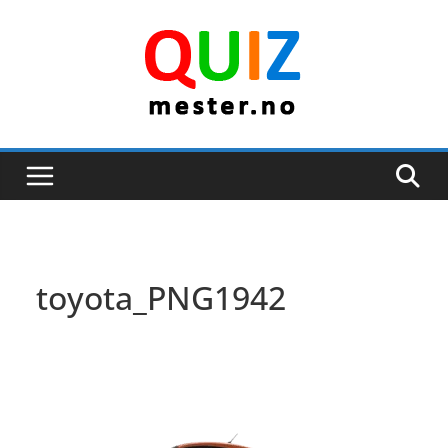
Skip
to
content
toyota_PNG1942