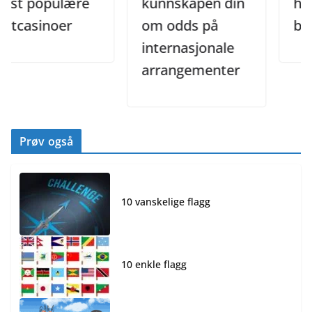
 populære
kunnskapen din
hemme
asinoer
om odds på
bak en
internasjonale
arrangementer
Prøv også
10 vanskelige flagg
10 enkle flagg