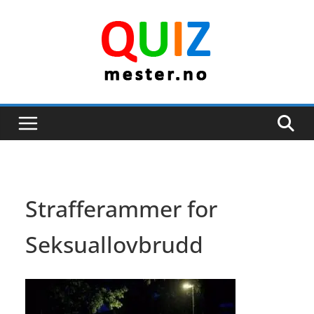
Skip
to
content
Strafferammer for
Seksuallovbrudd