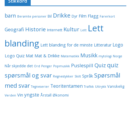
Stikkord
Drikke
barn
Film
Flagg
Bil
Dyr
Berømte personer
Førerkort
Lett
Historie
Kultur
Geografi
Internett
Lett
blanding
Logo
Lett blanding for de minste
Litteratur
Musikk
Logo Quiz
Mat
Mat & Drikke
Matematikk
mytologi
Norge
quiz
Quiz
Puslespill
Når skjedde det
Ord
Penger
Popmusikk
spørsmål og svar
Spørsmål
Språk
Regnestykker
Skilt
med svar
Teoritentamen
Vanskelig
Tegneserier
Trafikk
Uttrykk
yngste
Vin
Årstall
Økonomi
Verden