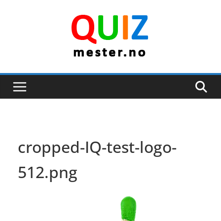
Skip
to
content
cropped-IQ-test-logo-
512.png