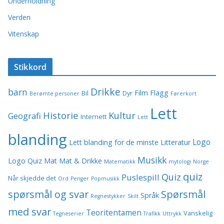
Underholdning
Verden
Vitenskap
Stikkord
Drikke
barn
Film
Flagg
Bil
Dyr
Berømte personer
Førerkort
Lett
Historie
Kultur
Geografi
Internett
Lett
blanding
Logo
Lett blanding for de minste
Litteratur
Musikk
Logo Quiz
Mat
Mat & Drikke
Matematikk
mytologi
Norge
quiz
Quiz
Puslespill
Når skjedde det
Ord
Penger
Popmusikk
spørsmål og svar
Spørsmål
Språk
Regnestykker
Skilt
med svar
Teoritentamen
Vanskelig
Tegneserier
Trafikk
Uttrykk