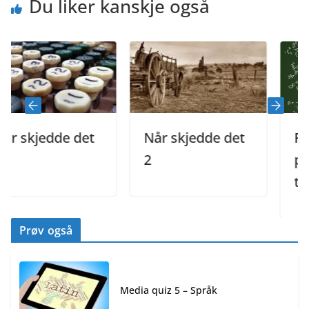
Du liker kanskje også
kjedde det
Når skjedde det
Regne
2
presen
tekst d
Prøv også
Media quiz 5 – Språk