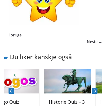
← Forrige
Neste →
Du liker kanskje også
 Quiz
Historie Quiz – 3
Histor