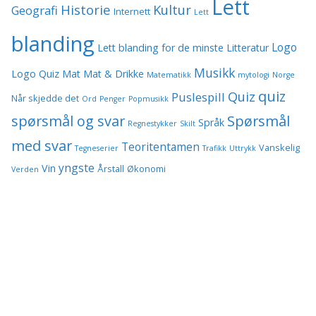
Lett
Historie
Kultur
Geografi
Internett
Lett
blanding
Logo
Lett blanding for de minste
Litteratur
Musikk
Logo Quiz
Mat
Mat & Drikke
Matematikk
mytologi
Norge
quiz
Quiz
Puslespill
Når skjedde det
Ord
Penger
Popmusikk
spørsmål og svar
Spørsmål
Språk
Regnestykker
Skilt
med svar
Teoritentamen
Vanskelig
Tegneserier
Trafikk
Uttrykk
yngste
Vin
Årstall
Økonomi
Verden