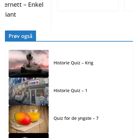
nett – Enkel
nt
Prøv også
Historie Quiz – Krig
Historie Quiz – 1
Quiz for de yngste – 7