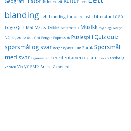
Historie
Kultur
Geografi
Internett
Lett
blanding
Logo
Lett blanding for de minste
Litteratur
Musikk
Logo Quiz
Mat
Mat & Drikke
Matematikk
mytologi
Norge
quiz
Quiz
Puslespill
Når skjedde det
Ord
Penger
Popmusikk
spørsmål og svar
Spørsmål
Språk
Regnestykker
Skilt
med svar
Teoritentamen
Vanskelig
Tegneserier
Trafikk
Uttrykk
yngste
Vin
Årstall
Økonomi
Verden