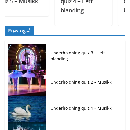
5 – Musikk
quiz 4 – Lett
quiz 3
blanding
bland
Prøv også
Underholdning quiz 3 – Lett
blanding
Underholdning quiz 2 – Musikk
Underholdning quiz 1 – Musikk