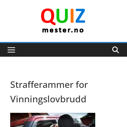
Skip
to
content
Strafferammer for
Vinningslovbrudd