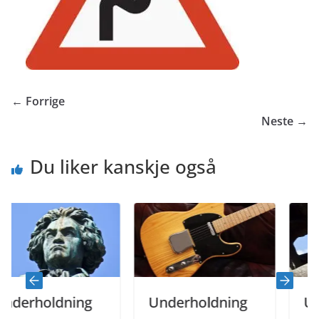
← Forrige
Neste →
Du liker kanskje også
erholdning
Underholdning
Unde