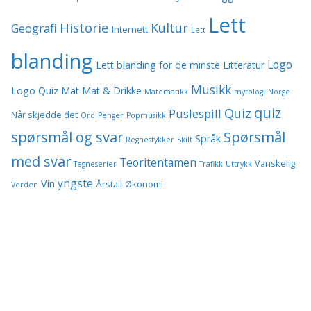
Lett
Historie
Kultur
Geografi
Internett
Lett
blanding
Logo
Lett blanding for de minste
Litteratur
Musikk
Logo Quiz
Mat
Mat & Drikke
Matematikk
mytologi
Norge
quiz
Quiz
Puslespill
Når skjedde det
Ord
Penger
Popmusikk
spørsmål og svar
Spørsmål
Språk
Regnestykker
Skilt
med svar
Teoritentamen
Vanskelig
Tegneserier
Trafikk
Uttrykk
yngste
Vin
Årstall
Økonomi
Verden