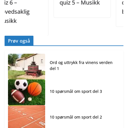
 6 –
quiz 5 – Musikk
quiz 
edsaklig
blan
ikk
Prøv også
Ord og uttrykk fra vinens verden
del 1
10 spørsmål om sport del 3
10 spørsmål om sport del 2