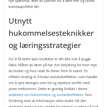
nye spørsmål, øker du sjansen for å lære mer og utvide
kunnskapsfeltet ditt.
Utnytt
hukommelsesteknikker
og læringsstrategier
For å få bedre quiz-resultater er det ikke nok å pugge
fakta. Måten du lærer på har stor betydning for hvor mye
du husker og hvor raskt du finner frem til svaret. En
effektiv strategi er å bruke avstandseffekten, som handler
om å spre læringen over tid og repetere stoffet med
jevne mellomrom. Dette er grundig forklart i denne
artikkelen om hukommelse og avstandseffekten
, hvor
forskning viser at informasjon sitter bedre når den
repeteres med pauser i stedet for intensiv pugging på kort