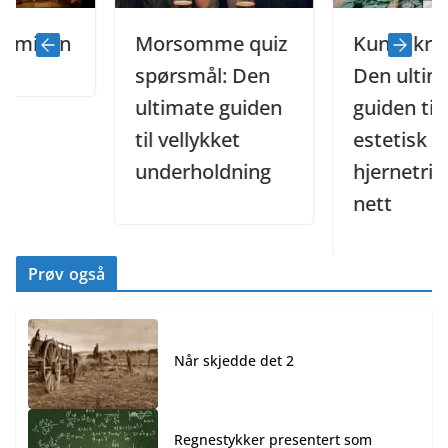
ien
Morsomme quiz
Kunst kryssord
spørsmål: Den
Den ultimate
ultimate guiden
guiden til
til vellykket
estetisk
underholdning
hjernetrim på
nett
Prøv også
Når skjedde det 2
Regnestykker presentert som