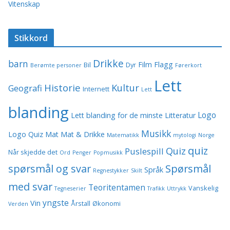
Vitenskap
Stikkord
Drikke
barn
Film
Flagg
Bil
Dyr
Berømte personer
Førerkort
Lett
Historie
Kultur
Geografi
Internett
Lett
blanding
Logo
Lett blanding for de minste
Litteratur
Musikk
Logo Quiz
Mat
Mat & Drikke
Matematikk
mytologi
Norge
quiz
Quiz
Puslespill
Når skjedde det
Ord
Penger
Popmusikk
spørsmål og svar
Spørsmål
Språk
Regnestykker
Skilt
med svar
Teoritentamen
Vanskelig
Tegneserier
Trafikk
Uttrykk
yngste
Vin
Årstall
Økonomi
Verden