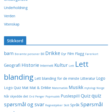
Underholdning
Verden
Vitenskap
Stikkord
Drikke
barn
Film
Flagg
Bil
Dyr
Berømte personer
Førerkort
Lett
Historie
Kultur
Geografi
Internett
Lett
blanding
Logo
Lett blanding for de minste
Litteratur
Musikk
Logo Quiz
Mat
Mat & Drikke
Matematikk
mytologi
Norge
quiz
Quiz
Puslespill
Når skjedde det
Ord
Penger
Popmusikk
spørsmål og svar
Spørsmål
Språk
Regnestykker
Skilt