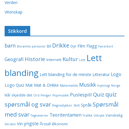
Verden
Vitenskap
Stikkord
Drikke
barn
Film
Flagg
Bil
Dyr
Berømte personer
Førerkort
Lett
Historie
Kultur
Geografi
Internett
Lett
blanding
Logo
Lett blanding for de minste
Litteratur
Musikk
Logo Quiz
Mat
Mat & Drikke
Matematikk
mytologi
Norge
quiz
Quiz
Puslespill
Når skjedde det
Ord
Penger
Popmusikk
spørsmål og svar
Spørsmål
Språk
Regnestykker
Skilt
med svar
Teoritentamen
Vanskelig
Tegneserier
Trafikk
Uttrykk
yngste
Vin
Årstall
Økonomi
Verden