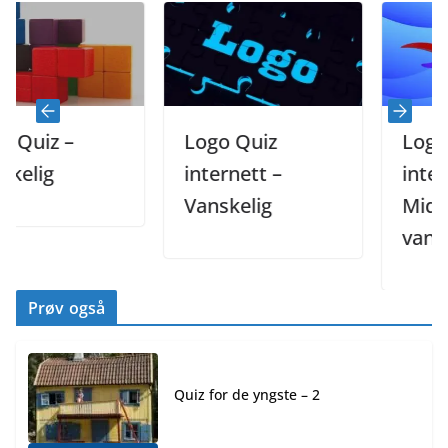
z –
Logo Quiz
Logo Qui
g
internett –
internett 
Vanskelig
Middels
vanskelig
Prøv også
Quiz for de yngste – 2