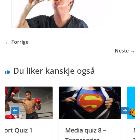
← Forrige
Neste →
Du liker kanskje også
t Quiz 1
Media quiz 8 –
Media 