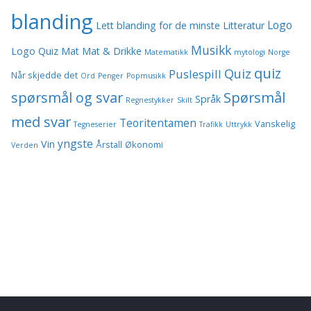
blanding
Logo
Lett blanding for de minste
Litteratur
Musikk
Logo Quiz
Mat
Mat & Drikke
Matematikk
mytologi
Norge
quiz
Quiz
Puslespill
Når skjedde det
Ord
Penger
Popmusikk
spørsmål og svar
Spørsmål
Språk
Regnestykker
Skilt
med svar
Teoritentamen
Vanskelig
Tegneserier
Trafikk
Uttrykk
yngste
Vin
Årstall
Økonomi
Verden