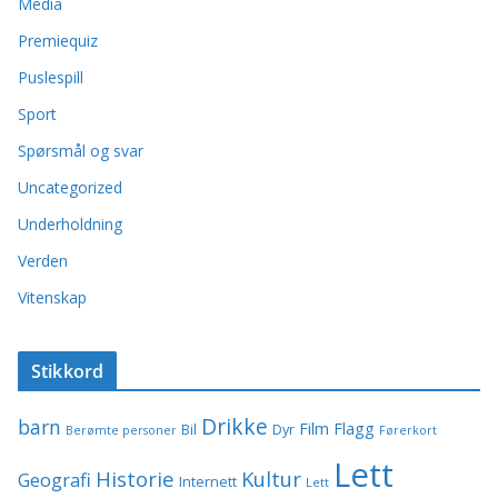
Media
Premiequiz
Puslespill
Sport
Spørsmål og svar
Uncategorized
Underholdning
Verden
Vitenskap
Stikkord
Drikke
barn
Film
Flagg
Bil
Dyr
Berømte personer
Førerkort
Lett
Historie
Kultur
Geografi
Internett
Lett