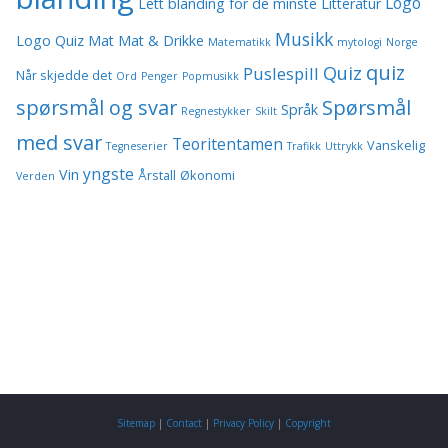
Logo
Lett blanding for de minste
Litteratur
Musikk
Logo Quiz
Mat
Mat & Drikke
Matematikk
mytologi
Norge
quiz
Quiz
Puslespill
Når skjedde det
Ord
Penger
Popmusikk
spørsmål og svar
Spørsmål
Språk
Regnestykker
Skilt
med svar
Teoritentamen
Vanskelig
Tegneserier
Trafikk
Uttrykk
yngste
Vin
Årstall
Økonomi
Verden
Sitemap
|
Contact
|
Privacy Policy
|
Copyright