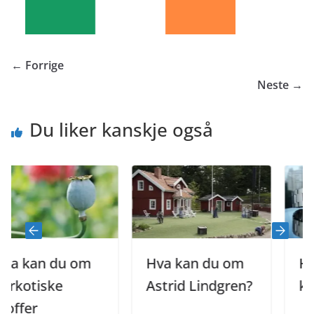
← Forrige
Neste →
Du liker kanskje også
 kan du om
Hva kan du om
Hva k
otiske
Astrid Lindgren?
klokk
fer