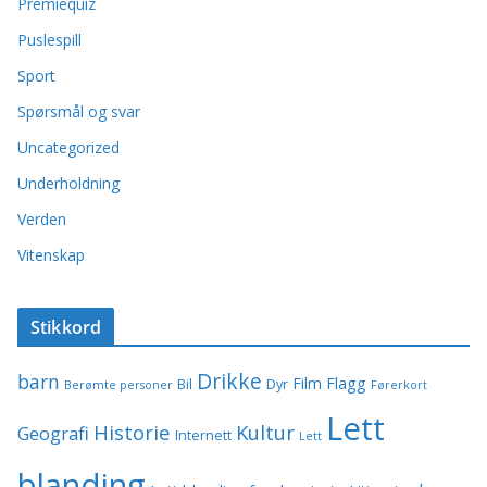
Premiequiz
Puslespill
Sport
Spørsmål og svar
Uncategorized
Underholdning
Verden
Vitenskap
Stikkord
Drikke
barn
Film
Flagg
Bil
Dyr
Berømte personer
Førerkort
Lett
Historie
Kultur
Geografi
Internett
Lett
blanding