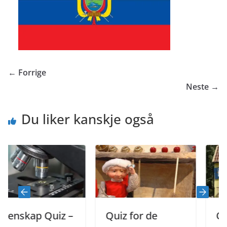
← Forrige
Neste →
Du liker kanskje også
nskap Quiz –
Quiz for de
Quiz f