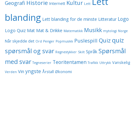
Lett
Historie
Kultur
Geografi
Internett
Lett
blanding
Logo
Lett blanding for de minste
Litteratur
Musikk
Logo Quiz
Mat
Mat & Drikke
Matematikk
mytologi
Norge
quiz
Quiz
Puslespill
Når skjedde det
Ord
Penger
Popmusikk
spørsmål og svar
Spørsmål
Språk
Regnestykker
Skilt
med svar
Teoritentamen
Vanskelig
Tegneserier
Trafikk
Uttrykk
yngste
Vin
Årstall
Økonomi
Verden